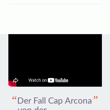
“
”
Der Fall Cap Arcona